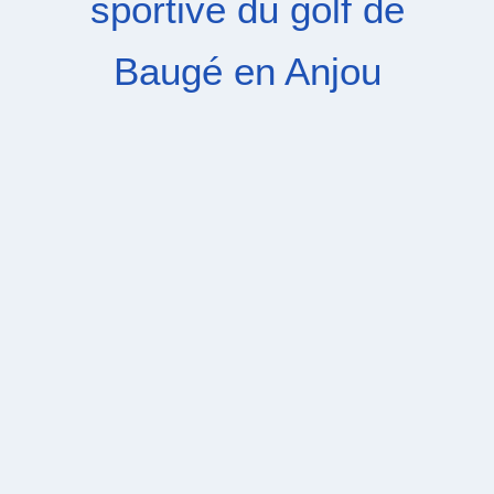
sportive du golf de
Baugé en Anjou
Situé au cœur de l’Anjou, dans un
écrin de verdure exceptionnel, ce
parcours vallonné va vous séduire
par ses obstacles naturels, son
environnement préservé, son calme
et son tracé technique.
INFORMATION POUR LES
GOLFEURS EXTÉRIEURS
Vous n’êtes 