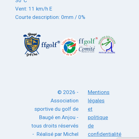
30°C
Vent: 11 km/h E
Courte description:
0mm
/
0%
© 2026 -
Mentions
Association
légales
sportive du golf de
et
Baugé en Anjou -
politique
tous droits réservés
de
- Réalisé par Michel
confidentialité