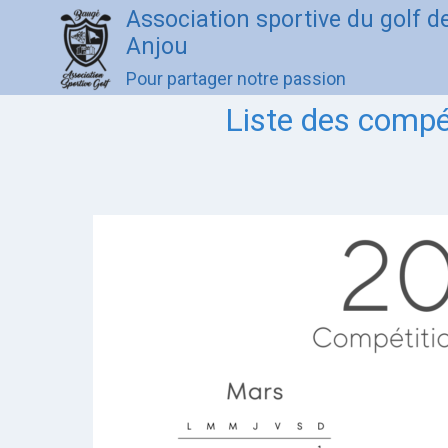
Association sportive du golf 
Anjou
Pour partager notre passion
Liste des compé