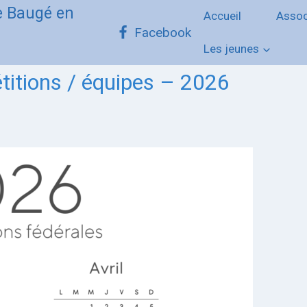
de Baugé en
Accueil
Assoc
Facebook
Les jeunes
titions / équipes – 2026