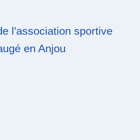
e l'association sportive
augé en Anjou
rdure exceptionnel, ce parcours vallonné va vous
duire
nt préservé, son calme et son tracé technique.