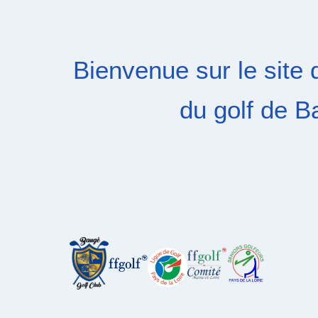
Bienvenue sur le site d
du golf de B
Situé au cœur de l’Anjou, dans un écrin de ve
sé
par ses obstacles naturels, son environneme