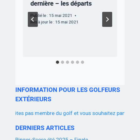
dernière – les départs
Publié le :
15 mai 2021
r
Mis à jour le :
15 mai 2021
P
M
INFORMATION POUR LES GOLFEURS
EXTÉRIEURS
es pas membre du golf et vous souhaitez participer aux compé
DERNIERS ARTICLES
Ringer-Score été 2025 – Finale