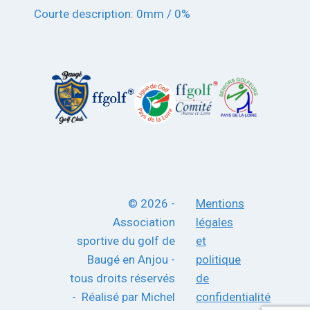
Courte description:
0mm
/
0%
© 2026 -
Mentions
Association
légales
sportive du golf de
et
Baugé en Anjou -
politique
tous droits réservés
de
- Réalisé par Michel
confidentialité