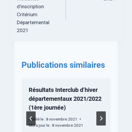
d’inscription
Critérium
Départemental
2021
Publications similaires
Résultats Interclub d’hiver
C
départementaux 2021/2022
(1ère journée)
P
M
Publié le :
8 novembre 2021
Mis à jour le :
8 novembre 2021