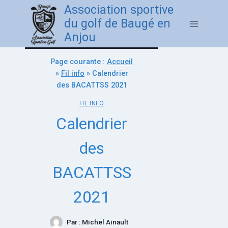
Association sportive
du golf de Baugé en
Anjou
Page courante :
Accueil
»
Fil info
»
Calendrier
des BACATTSS 2021
FIL INFO
Calendrier
des
BACATTSS
2021
Par :
Michel Ainault